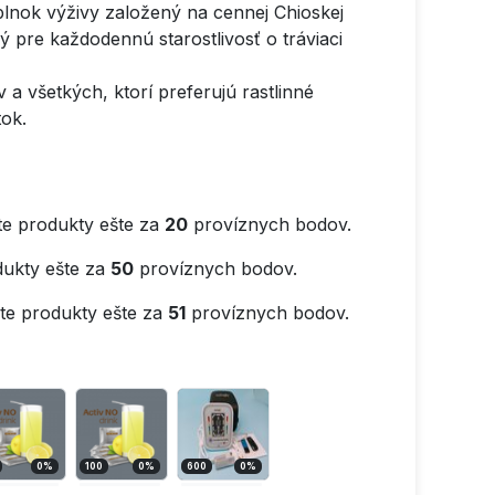
nok výživy založený na cennej Chioskej
ý pre každodennú starostlivosť o tráviaci
a všetkých, ktorí preferujú rastlinné
ok.
e produkty ešte za
20
províznych bodov.
ukty ešte za
50
províznych bodov.
e produkty ešte za
51
províznych bodov.
0
%
100
0
%
600
0
%