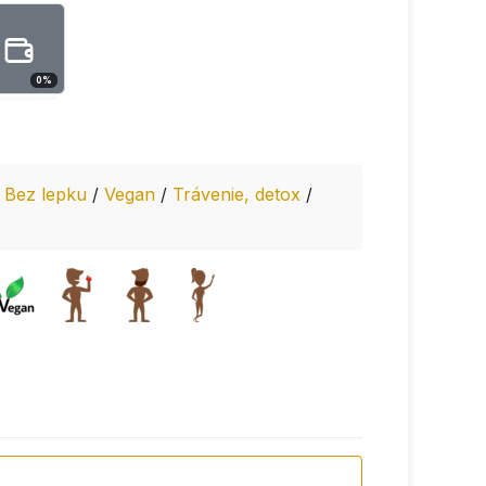
0
%
/
Bez lepku
/
Vegan
/
Trávenie, detox
/