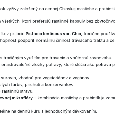
 výživy založený na cennej Chioskej mastiche a prebioti
 všetkých, ktorí preferujú rastlinné kapsuly bez zbytočnýc
ríkov pistácie
Pistacia lentiscus var. Chia
, tradične použív
chopnosť podporiť normálnu činnosť tráviaceho traktu a c
s tradičným využitím pre trávenie a vnútornú rovnováhu.
nenastrávateľné zložky potravy, ktoré slúžia ako potrava
 surovín, vhodnú pre vegetariánov a vegánov.
lých farbív, príchutí a konzervantov.
 rastlinnú stravu.
evnej mikroflóry
– kombinácia mastichy a prebiotík je zame
deálne na dennú kúru s jednoduchým dávkovaním.