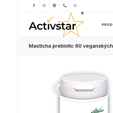
+421904262747
info@activstar.eu
PROD
Masticha prebiotic 60 veganských