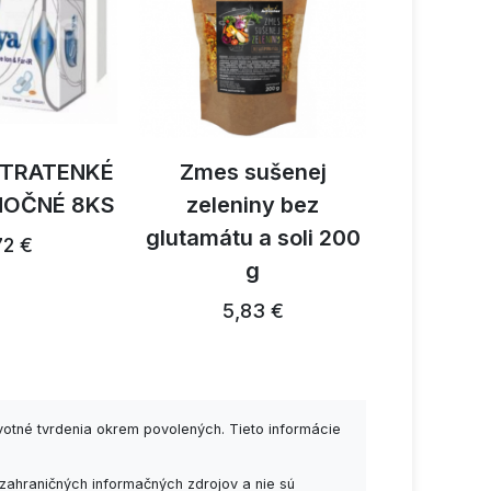
LTRATENKÉ
Zmes sušenej
Activ 
NOČNÉ 8KS
zeleniny bez
reishi 
glutamátu a soli 200
1
72 €
g
26,91 €
5,83 €
votné tvrdenia okrem povolených. Tieto informácie
zahraničných informačných zdrojov a nie sú