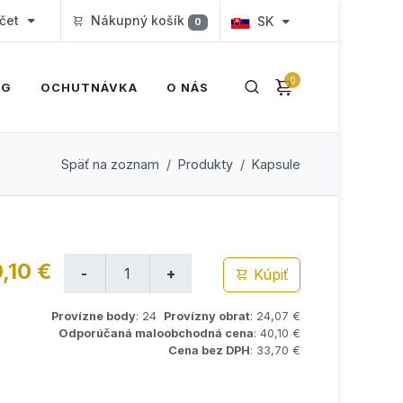
čet
Nákupný košík
SK
0
0
OG
OCHUTNÁVKA
O NÁS
Späť na zoznam
Produkty
Kapsule
,10 €
Kúpiť
Provízne body
: 24
Provízny obrat
: 24,07 €
Odporúčaná maloobchodná cena
: 40,10 €
Cena bez DPH
: 33,70 €