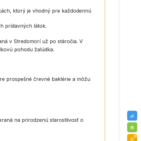
kách, ktorý je vhodný pre každodennú
h prídavných látok.
aná v Stredomorí už po stáročia. V
elkovú pohodu žalúdka.
 pre prospešné črevné baktérie a môžu
raná na prirodzenú starostlivosť o
0