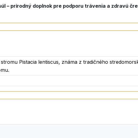
l – prírodný doplnok pre podporu trávenia a zdravú čre
o stromu Pistacia lentiscus, známa z tradičného stredomors
ómu.