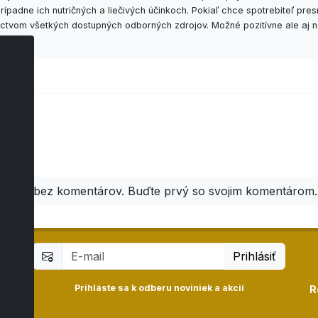
padne ich nutričných a liečivých účinkoch. Pokiaľ chce spotrebiteľ pr
níctvom všetkých dostupných odborných zdrojov. Možné pozitívne ale aj n
áre
Zatiaľ bez komentárov. Buďte prvý so svojim komentárom.
Prihlásiť
Prihláste sa k odberu noviniek a akcií
R