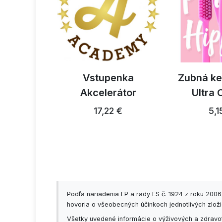
estrec
Vstupenka
Zubná ke
ky 300g
Akcelerátor
Ultra 
3 €
17,22 €
5,1
Podľa nariadenia EP a rady ES č. 1924 z roku 200
hovoria o všeobecných účinkoch jednotlivých zložie
Všetky uvedené informácie o výživových a zdravot