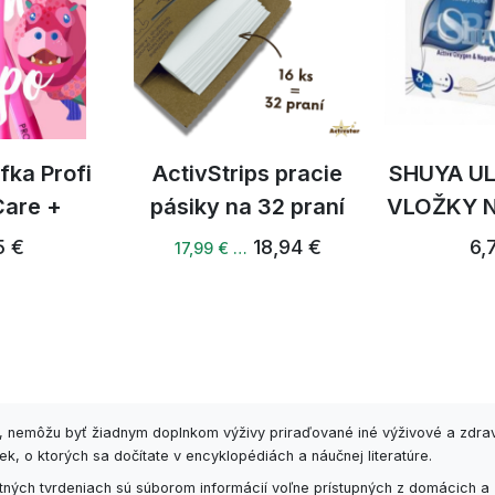
fka Profi
ActivStrips pracie
SHUYA U
Care +
pásiky na 32 praní
VLOŽKY 
5 €
18,94 €
6,
17,99 € …
6, nemôžu byť žiadnym doplnkom výživy priraďované iné výživové a zdra
k, o ktorých sa dočítate v encyklopédiách a náučnej literatúre.
ných tvrdeniach sú súborom informácií voľne prístupných z domácich a 