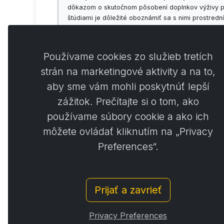
dôkazom o skutočnom pôsobení doplnkov výživy prí
štúdiami je dôležité oboznámiť sa s nimi prostred
vždy vopred konzultovať so svojím lekárom!
Používame cookies zo služieb tretích
strán na marketingové aktivity a na to,
aby sme vám mohli poskytnúť lepší
Koment
0
zážitok. Prečítajte si o tom, ako
používame súbory cookie a ako ich
môžete ovládať kliknutím na „Privacy
Preferences“.
Prijať a zavrieť
© Copyright 2014 - 2026
Activstar
Privacy Preferences