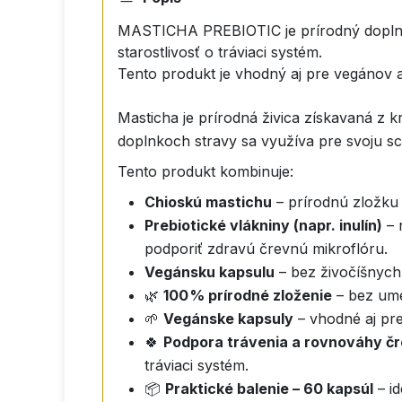
MASTICHA PREBIOTIC je prírodný doplnok
starostlivosť o tráviaci systém.
Tento produkt je vhodný aj pre vegánov a
Masticha je prírodná živica získavaná z k
doplnkoch stravy sa využíva pre svoju s
Tento produkt kombinuje:
Chioskú mastichu
– prírodnú zložku 
Prebiotické vlákniny (napr. inulín)
– 
podporiť zdravú črevnú mikroflóru.
Vegánsku kapsulu
– bez živočíšnych
🌿
100 % prírodné zloženie
– bez ume
🌱
Vegánske kapsuly
– vhodné aj pre
🍀
Podpora trávenia a rovnováhy čr
tráviaci systém.
📦
Praktické balenie – 60 kapsúl
– i