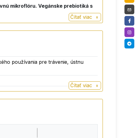
vnú mikroflóru. Vegánske prebiotiká s
Čítať viac
kého používania pre trávenie, ústnu
Čítať viac