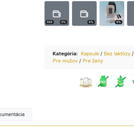
600
0
%
0
%
0
%
Kategória:
Kapsule
/
Bez laktózy
Pre mužov
/
Pre ženy
umentácia