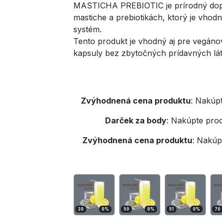
MASTICHA PREBIOTIC je prírodný dopl
mastiche a prebiotikách, ktorý je vhodn
systém.
Tento produkt je vhodný aj pre vegánov 
kapsuly bez zbytočných prídavných lát
Zvýhodnená cena produktu
:
Nakúpt
Darček za body
:
Nakúpte prod
Zvýhodnená cena produktu
:
Nakúpt
20
0
%
50
0
%
51
0
%
70