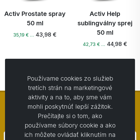
Activ Prostate spray
Activ Help
50 ml
sublingválny sprej
50 ml
43,98 €
35,19 € …
44,98 €
42,73 € …
Ďalšie →
Používame cookies zo služieb
tretích strán na marketingové
aktivity a na to, aby sme vám
mohli poskytnúť lepší zážitok.
Prečítajte si o tom, ako
© Copyright 2014 - 2026
Activstar
používame súbory cookie a ako
ich môžete ovládať kliknutím na
Prihlásiť