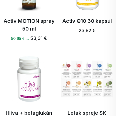
Activ MOTION spray
Activ Q10 30 kapsúl
50 ml
23,82 €
53,31 €
50,65 € …
Hliva + betaglukán
Leták spreje SK