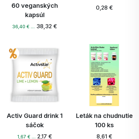
60 veganských
0,28 €
kapsúl
38,32 €
36,40 € …
Activ Guard drink 1
Leták na chudnutie
sáčok
100 ks
2,17 €
8,61 €
1,67 € …