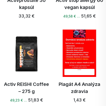
Activprostate 30
Activ stop allergy 60
kapsúl
vegan kapsúl
33,32 €
51,65 €
49,58 € …
Activ REISHI Coffee
Plagát A4 Analýza
– 275 g
zdravia
51,83 €
1,43 €
49,23 € …