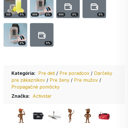
100
0
%
600
0
%
600
0
%
0
%
0
%
0
%
Kategória:
Pre deti
/
Pre poradcov
/
Darčeky
pre zákazníkov
/
Pre ženy
/
Pre mužov
/
Propagačné pomôcky
Značka:
Activstar