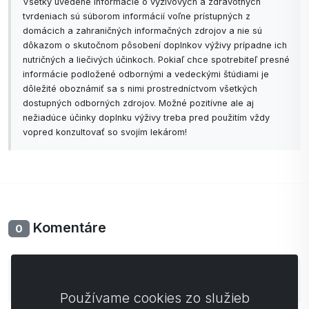
Všetky uvedené informácie o výživových a zdravotných
tvrdeniach sú súborom informácií voľne prístupných z
domácich a zahraničných informačných zdrojov a nie sú
dôkazom o skutočnom pôsobení doplnkov výživy prípadne ich
nutričných a liečivých účinkoch. Pokiaľ chce spotrebiteľ presné
informácie podložené odbornými a vedeckými štúdiami je
dôležité oboznámiť sa s nimi prostredníctvom všetkých
dostupných odborných zdrojov. Možné pozitívne ale aj
nežiadúce účinky doplnku výživy treba pred použitím vždy
vopred konzultovať so svojím lekárom!
Komentáre
0
Zatiaľ bez komentárov. Buďte prvý so svojim
komentárom.
Používame cookies zo služieb