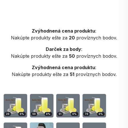
Zvýhodnená cena produktu
:
Nakúpte produkty ešte za
20
províznych bodov.
Darček za body
:
Nakúpte produkty ešte za
50
províznych bodov.
Zvýhodnená cena produktu
:
Nakúpte produkty ešte za
51
províznych bodov.
20
0
%
50
0
%
51
0
%
70
0
%