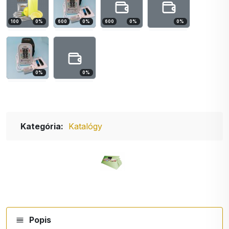
100
0
%
600
0
%
600
0
%
0
%
0
%
0
%
Kategória:
Katalógy
Popis