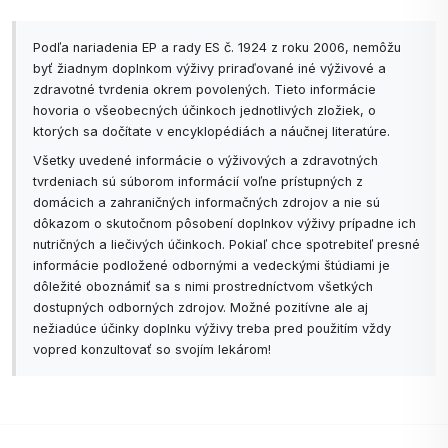
Podľa nariadenia EP a rady ES č. 1924 z roku 2006, nemôžu
byť žiadnym doplnkom výživy priraďované iné výživové a
zdravotné tvrdenia okrem povolených. Tieto informácie
hovoria o všeobecných účinkoch jednotlivých zložiek, o
ktorých sa dočítate v encyklopédiách a náučnej literatúre.
Všetky uvedené informácie o výživových a zdravotných
tvrdeniach sú súborom informácií voľne prístupných z
domácich a zahraničných informačných zdrojov a nie sú
dôkazom o skutočnom pôsobení doplnkov výživy prípadne ich
nutričných a liečivých účinkoch. Pokiaľ chce spotrebiteľ presné
informácie podložené odbornými a vedeckými štúdiami je
dôležité oboznámiť sa s nimi prostredníctvom všetkých
dostupných odborných zdrojov. Možné pozitívne ale aj
nežiadúce účinky doplnku výživy treba pred použitím vždy
vopred konzultovať so svojím lekárom!