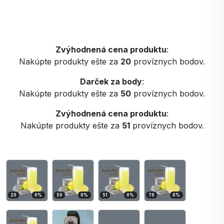
Zvýhodnená cena produktu
:
Nakúpte produkty ešte za
20
províznych bodov.
Darček za body
:
Nakúpte produkty ešte za
50
províznych bodov.
Zvýhodnená cena produktu
:
Nakúpte produkty ešte za
51
províznych bodov.
20
0
%
50
0
%
51
0
%
70
0
%