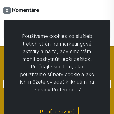
Komentáre
0
Zatiaľ bez komentárov. Buďte prvý so svojim
komentárom.
Používame cookies zo služieb
tretích strán na marketingové
aktivity a na to, aby sme vám
mohli poskytnúť lepší zážitok.
Prečítajte si o tom, ako
© Copyright 2014 - 2026
Activstar
používame súbory cookie a ako
ich môžete ovládať kliknutím na
Prihlásiť
„Privacy Preferences“.
Prihláste sa k odberu noviniek a akcií
Kontakt
/
Obchodné podmienky
/
Prijať a zavrieť
Ochrana osobných údajov
/
Reklamačný poriadok
/