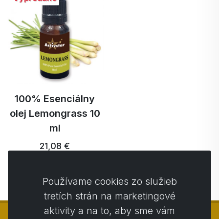
100% Esenciálny
olej Lemongrass 10
ml
21,08 €
Používame cookies zo služieb
tretích strán na marketingové
aktivity a na to, aby sme vám