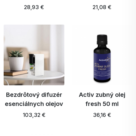
28,93 €
21,08 €
Bezdrôtový difuzér
Activ zubný olej
esenciálnych olejov
fresh 50 ml
103,32 €
36,16 €