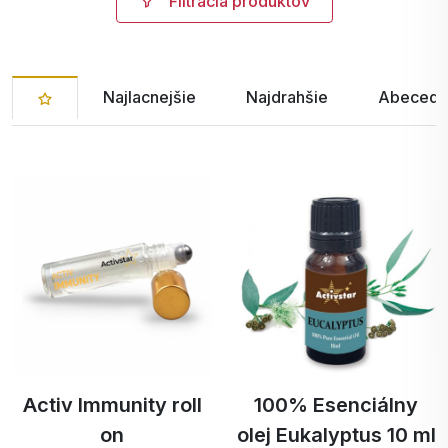
Filtrácia produktov
Najlacnejšie
Najdrahšie
Abecedn
Activ Immunity roll
100% Esenciálny
on
olej Eukalyptus 10 ml