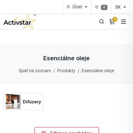
Účet
SK
0
0
Esenciálne oleje
Späť na zoznam
Produkty
Esenciálne oleje
Difúzery