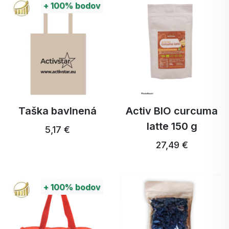
+
100%
bodov
Taška bavlnená
Activ BIO curcuma
latte 150 g
5,17 €
27,49 €
+
100%
bodov