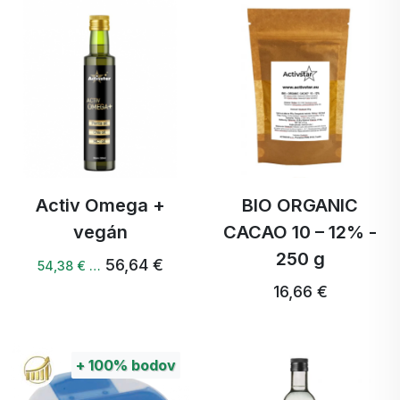
Activ Omega +
BIO ORGANIC
vegán
CACAO 10 – 12% -
250 g
56,64 €
54,38 € …
16,66 €
+
100%
bodov