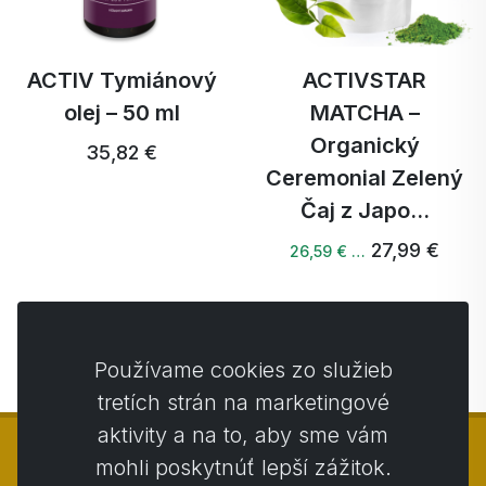
ACTIV Tymiánový
ACTIVSTAR
olej – 50 ml
MATCHA –
Organický
35,82 €
Ceremonial Zelený
Čaj z Japo...
27,99 €
26,59 € …
Ďalšie →
Používame cookies zo služieb
tretích strán na marketingové
aktivity a na to, aby sme vám
mohli poskytnúť lepší zážitok.