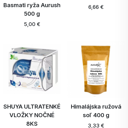
Basmati ryža Aurush
6,66 €
500 g
5,00 €
SHUYA ULTRATENKÉ
Himalájska ružová
VLOŽKY NOČNÉ
soľ 400 g
8KS
3,33 €