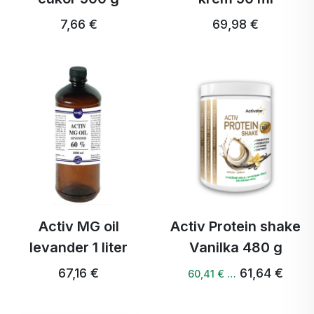
7,66 €
69,98 €
Activ MG oil
Activ Protein shake
levander 1 liter
Vanilka 480 g
67,16 €
61,64 €
60,41 € …