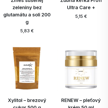
Zmes sušenej
Zubná kefka Profi
zeleniny bez
Ultra Care +
glutamátu a soli 200
5,15 €
g
5,83 €
Xylitol – brezový
RENEW – pleťový
cukor 500 g
krém 50 ml