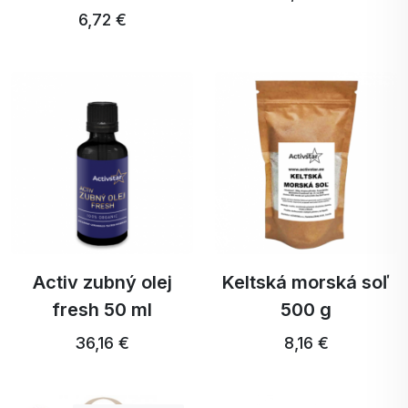
6,72 €
Activ zubný olej
Keltská morská soľ
fresh 50 ml
500 g
36,16 €
8,16 €