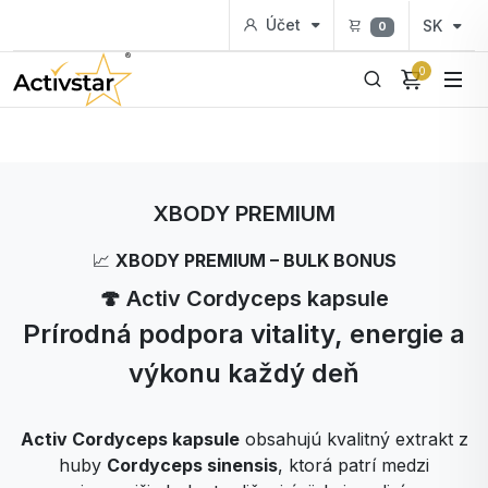
Účet
SK
0
0
XBODY PREMIUM
📈
XBODY PREMIUM – BULK BONUS
🍄 Activ Cordyceps kapsule
Prírodná podpora vitality, energie a
výkonu každý deň
Activ Cordyceps kapsule
obsahujú kvalitný extrakt z
huby
Cordyceps sinensis
, ktorá patrí medzi