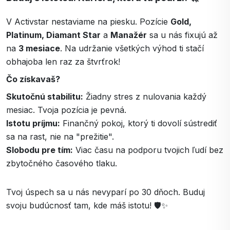
V Activstar nestaviame na piesku. Pozície
Gold,
Platinum, Diamant Star
a
Manažér
sa u nás fixujú až
na
3 mesiace
. Na udržanie všetkých výhod ti stačí
obhajoba len raz za štvrťrok!
Čo získavaš?
Skutočnú stabilitu:
Žiadny stres z nulovania každý
mesiac. Tvoja pozícia je pevná.
Istotu príjmu:
Finančný pokoj, ktorý ti dovolí sústrediť
sa na rast, nie na "prežitie".
Slobodu pre tím:
Viac času na podporu tvojich ľudí bez
zbytočného časového tlaku.
Tvoj úspech sa u nás nevyparí po 30 dňoch. Buduj
svoju budúcnosť tam, kde máš istotu! 🛡️✨