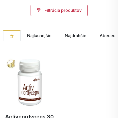
Filtrácia produktov
Najlacnejšie
Najdrahšie
Abecedn
Activcordyceps 30