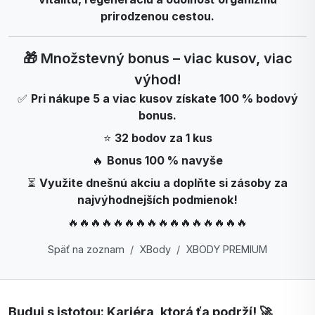
prirodzenou cestou.
🎁 Množstevný bonus – viac kusov, viac
výhod!
✅
Pri nákupe 5 a viac kusov získate 100 % bodový
bonus.
⭐
32 bodov za 1 kus
🔥
Bonus 100 % navyše
⏳
Využite dnešnú akciu a doplňte si zásoby za
najvýhodnejších podmienok!
🔥🔥🔥🔥🔥🔥🔥🔥🔥🔥🔥🔥🔥🔥🔥🔥
Späť na zoznam
XBody
XBODY PREMIUM
Buduj s istotou: Kariéra, ktorá ťa podrží! 🚀