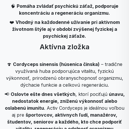
🧠
Pomáha zvládať psychickú záťaž, podporuje
koncentráciu a regeneráciu organizmu.
❤️
Vhodný na každodenné užívanie pri aktívnom
životnom štýle aj v období zvýšenej fyzickej a
psychickej záťaže.
Aktívna zložka
🍄
Cordyceps sinensis (húsenica čínska)
– tradične
využívaná huba podporujúca vitalitu, fyzickú
výkonnosť, prirodzenú obranyschopnosť organizmu,
dýchacie funkcie a celkovú regeneráciu.
📢
Oslovte ešte dnes všetkých
, ktorí pociťujú
únavu,
nedostatok energie, zníženú výkonnosť alebo
oslabenú imunitu
. Activ Cordyceps je ideálnou voľbou
aj pre
športovcov, aktívnych ľudí, manažérov,
študentov, seniorov a každého, kto chce podporiť
vitalitu, regeneráciu a odolnosť organizmu