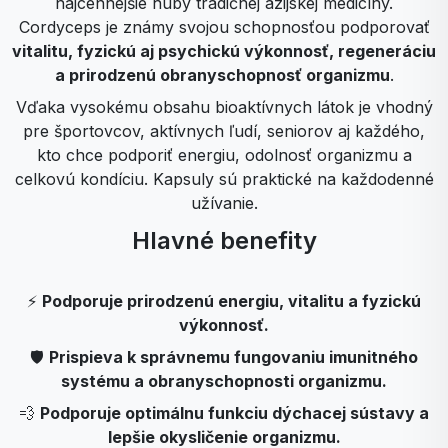
najcennejšie huby tradičnej ázijskej medicíny.
Cordyceps je známy svojou schopnosťou podporovať
vitalitu, fyzickú aj psychickú výkonnosť, regeneráciu
a prirodzenú obranyschopnosť organizmu
.
Vďaka vysokému obsahu bioaktívnych látok je vhodný
pre športovcov, aktívnych ľudí, seniorov aj každého,
kto chce podporiť energiu, odolnosť organizmu a
celkovú kondíciu. Kapsuly sú praktické na každodenné
užívanie.
Hlavné benefity
⚡
Podporuje prirodzenú energiu, vitalitu a fyzickú
výkonnosť.
🛡️
Prispieva k správnemu fungovaniu imunitného
systému a obranyschopnosti organizmu.
💨
Podporuje optimálnu funkciu dýchacej sústavy a
lepšie okysličenie organizmu.