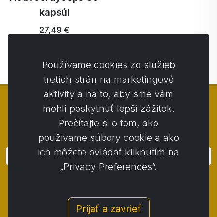
kapsúl
27,49 €
Používame cookies zo služieb
tretích strán na marketingové
aktivity a na to, aby sme vám
mohli poskytnúť lepší zážitok.
Prečítajte si o tom, ako
© Copyright 2014 - 2026
Activstar
používame súbory cookie a ako
ich môžete ovládať kliknutím na
Prihlásiť
„Privacy Preferences“.
Prihláste sa k odberu noviniek a akcií
Kontakt
/
Obchodné podmienky
/
Prijať a zavrieť
Ochrana osobných údajov
/
Reklamačný poriadok
/