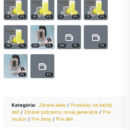
20
0
%
50
0
%
51
0
%
70
0
%
100
0
%
600
0
%
600
0
%
0
%
0
%
0
%
Kategória:
Zdravé jedlo
/
Produkty na každý
deň
/
Zdravé potraviny novej generácie
/
Pre
mužov
/
Pre ženy
/
Pre deti